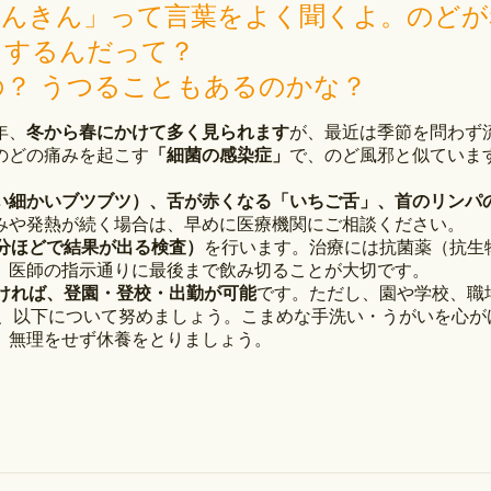
れんきん」って言葉をよく聞くよ。のどが
りするんだって？
？ うつることもあるのかな？
年、
冬から春にかけて多く見られます
が、最近は季節を問わず
のどの痛みを起こす
「細菌の感染症」
で、のど風邪と似ていま
い細かいブツブツ）、舌が赤くなる「いちご舌」、首のリンパ
みや発熱が続く場合は、早めに医療機関にご相談ください。
0分ほどで結果が出る検査）
を行います。治療には抗菌薬（抗生
、医師の指示通りに最後まで飲み切ることが大切です。
ければ、登園・登校・出勤が可能
です。ただし、園や学校、職
て、以下について努めましょう。こまめな手洗い・うがいを心が
、無理をせず休養をとりましょう。