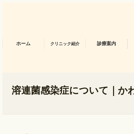
内
容
を
ス
キ
ッ
プ
ホーム
診療案内
クリニック紹介
溶連菌感染症について｜か