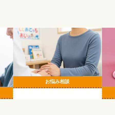
カ
カ
ラ
ラ
ム
ム
リ
リ
ン
ン
ク
ク
お悩み相談