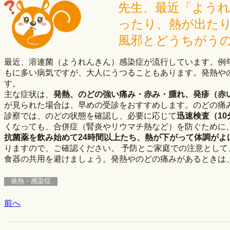
先生、最近「よう
ったり、熱が出た
風邪とどうちがうの
最近、溶連菌（ようれんきん）感染症が流行しています。例
もに多い病気ですが、大人にうつることもあります。発熱や
す。
主な症状は、
発熱、のどの強い痛み・赤み・腫れ、発疹（赤
が見られた場合は、早めの受診をおすすめします。のどの痛
診察では、のどの状態を確認し、必要に応じて
迅速検査（1
くなっても、合併症（腎炎やリウマチ熱など）を防ぐために
抗菌薬を飲み始めて24時間以上たち、熱が下がって体調がよ
りますので、ご確認ください。 予防とご家庭での注意とし
食器の共用を避けましょう。発熱やのどの痛みがあるときは
発熱・感染症
前へ