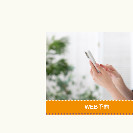
カ
ラ
ム
リ
ン
ク
WEB予約