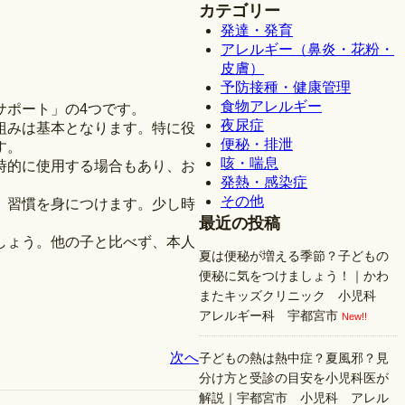
？
カテゴリー
発達・発育
アレルギー（鼻炎・花粉・
皮膚）
予防接種・健康管理
食物アレルギー
サポート」の4つです。
夜尿症
組みは基本となります。特に役
便秘・排泄
す。
咳・喘息
時的に使用する場合もあり、お
発熱・感染症
その他
」習慣を身につけます。少し時
最近の投稿
しょう。他の子と比べず、本人
夏は便秘が増える季節？子どもの
便秘に気をつけましょう！｜かわ
またキッズクリニック 小児科
アレルギー科 宇都宮市
New!!
次へ
子どもの熱は熱中症？夏風邪？見
分け方と受診の目安を小児科医が
解説｜宇都宮市 小児科 アレル