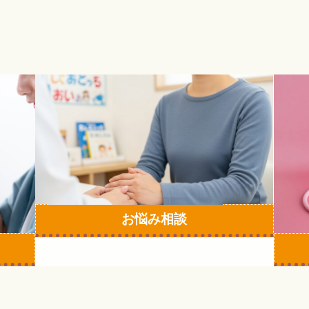
カ
カ
ラ
ラ
ム
ム
リ
リ
ン
ン
ク
ク
お悩み相談