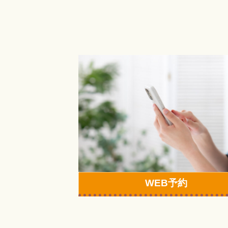
カ
ラ
ム
リ
ン
ク
WEB予約