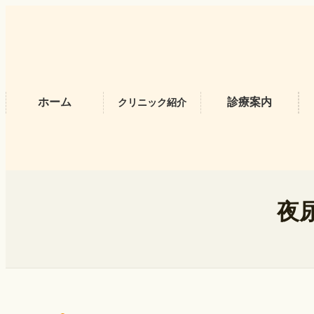
内
容
を
ス
キ
ッ
プ
ホーム
診療案内
クリニック紹介
夜