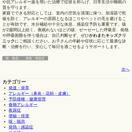
や抗アレルギー薬を用いた治療で症状を和らげ、日常生活や睡眠の
質を守ります。
家庭でできる対応としては、室内の空気を清潔に保つ、加湿器で乾
燥を防ぐ、アレルギーの原因となるほこりやペットの毛を避けるこ
とが有効です。水分補給や十分な休息、感染症予防も重要です。咳
が2週間以上続く、夜眠れないほどの咳、ゼーゼーした呼吸音、発熱
や呼吸困難を伴う場合は、自己判断せず、ぜひ
かわまたキッズクリ
ニック
にご相談ください。お子さんの年齢や症状に応じて最適な診
断・治療を行い、安心して毎日を過ごせるようサポートします。
咳・喘息
発熱・感染症
次へ
カテゴリー
発達・発育
アレルギー（鼻炎・花粉・皮膚）
予防接種・健康管理
食物アレルギー
夜尿症
便秘・排泄
咳・喘息
発熱・感染症