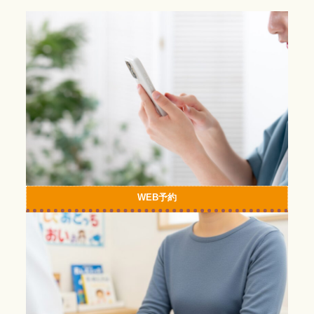
カ
ラ
ム
リ
ン
ク
WEB予約
カ
ラ
ム
リ
ン
ク