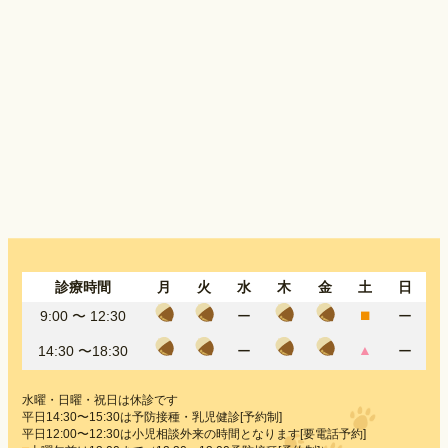
診療時間
月
火
水
木
金
土
日
⬛︎
9:00 〜
12:30
ー
ー
▲
14:30 〜18:30
ー
ー
水曜・日曜・祝日は休診です
平日14:30〜15:30は予防接種・乳児健診[予約制]
平日12:00〜12:30は小児相談外来の時間となります[要電話予約]