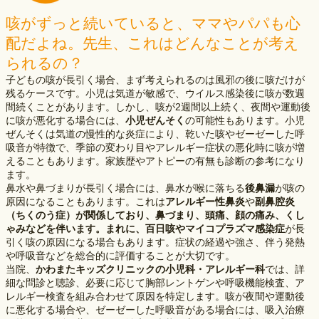
咳がずっと続いていると、ママやパパも心
配だよね。先生、これはどんなことが考え
られるの？
子どもの咳が長引く場合、まず考えられるのは風邪の後に咳だけが
残るケースです。小児は気道が敏感で、ウイルス感染後に咳が数週
間続くことがあります。しかし、咳が2週間以上続く、夜間や運動後
に咳が悪化する場合には、
小児ぜんそく
の可能性もあります。小児
ぜんそくは気道の慢性的な炎症により、乾いた咳やゼーゼーした呼
吸音が特徴で、季節の変わり目やアレルギー症状の悪化時に咳が増
えることもあります。家族歴やアトピーの有無も診断の参考になり
ます。
鼻水や鼻づまりが長引く場合には、鼻水が喉に落ちる
後鼻漏
が咳の
原因になることもあります。これは
アレルギー性鼻炎
や
副鼻腔炎
（ちくのう症）が関係しており、鼻づまり、頭痛、顔の痛み、くし
ゃみなどを伴います。まれに、百日咳やマイコプラズマ感染症
が長
引く咳の原因になる場合もあります。症状の経過や強さ、伴う発熱
や呼吸音などを総合的に評価することが大切です。
当院、
かわまたキッズクリニックの小児科・アレルギー科
では、詳
細な問診と聴診、必要に応じて胸部レントゲンや呼吸機能検査、ア
レルギー検査を組み合わせて原因を特定します。咳が夜間や運動後
に悪化する場合や、ゼーゼーした呼吸音がある場合には、吸入治療