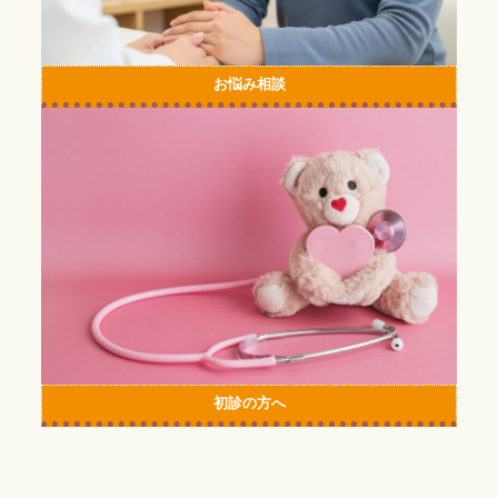
お悩み相談
カ
ラ
ム
リ
ン
ク
初診の方へ