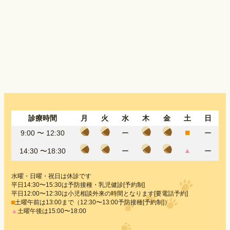
診療時間
月
火
水
木
金
土
日
⬛︎
9:00 〜
12:30
ー
ー
▲
14:30 〜18:30
ー
ー
水曜・日曜・祝日は休診です
平日14:30〜15:30は予防接種・乳児健診[予約制]
平日12:00〜12:30は小児相談外来の時間となります[要電話予約]
⬛︎
土曜午前は13:00まで（12:30〜13:00予防接種[予約制]）
▲
土曜午後は15:00〜18:00