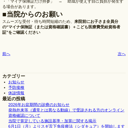
・「マイナ保険証だけ持参」 → 助成が使えず自己負担が発生す
る場合があります。
■当院からのお願い
スムーズな受付・待ち時間短縮のため、
来院前にお子さま全員分
の“マイナ保険証（または資格確認書）＋こども医療費受給資格者
証”をご確認ください
前へ
次へ
カテゴリー
お知らせ
予防接種
休診情報
最近の投稿
2026年お盆期間の診療のお知らせ
発熱外来等（通常とは異なる動線）で受診される方のオンライン
資格確認について
当院で算定している施設基準・加算に関する掲示
6月1日（月）よりスギ舌下免疫療法（シダキュア）を開始します