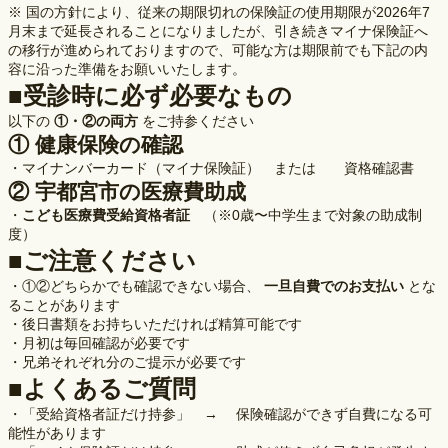
※ 国の方針により、従来の期限切れの保険証の使用期限が2026年7
月末まで延長されることになりましたが、引き続きマイナ保険証へ
の移行が進められておりますので、可能な方は期限前でも下記の内
容に沿った準備をお願いいたします。
■受診時に必ず必要なもの
以下の
①・②の両方
をご持参ください
① 健康保険の確認
・マイナンバーカード（マイナ保険証） または 資格確認書
② 宇都宮市の医療費助成
・
こども医療費受給資格者証
（※0歳〜中学生まで対象の助成制
度）
■ご注意ください
・①②どちらかでも確認できない場合、
一旦自費でのお支払い
とな
ることがあります
・後日書類をお持ちいただければ精算可能です
・月初は毎回確認が必要です
・兄弟それぞれ分のご提示が必要です
■よくあるご質問
・「受給資格者証だけ持参」 → 保険確認ができず自費になる可
能性があります