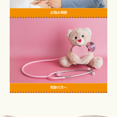
お悩み相談
カ
ラ
ム
リ
ン
ク
初診の方へ