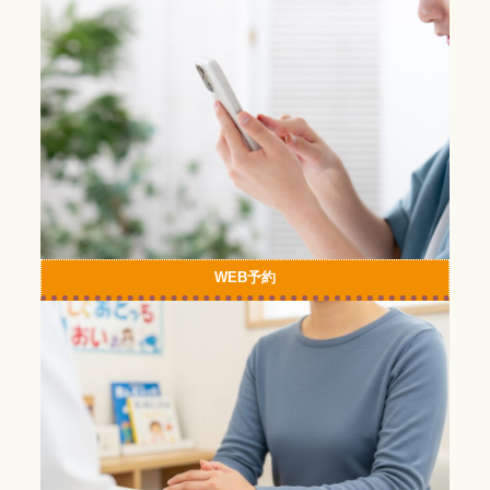
ラ
ム
リ
ン
ク
WEB予約
カ
ラ
ム
リ
ン
ク