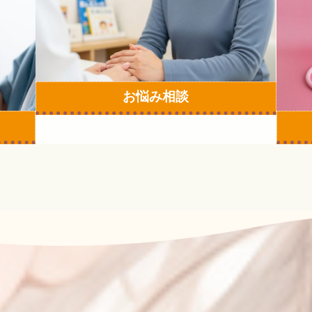
リ
リ
ン
ン
ク
ク
お悩み相談