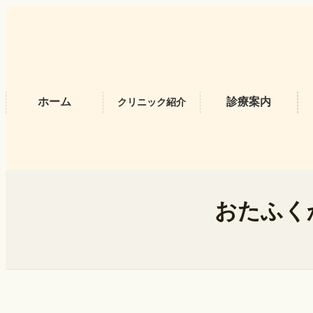
内
容
を
ス
キ
ッ
プ
ホーム
診療案内
クリニック紹介
おたふく