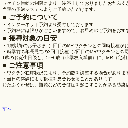
ワクチン供給の制限により一時停止しておりました
おたふく
当院の予約システムよりご予約いただけます。
■ ご予約について
・インターネット予約より受付しております
・予約枠には限りがございますので、お早めのご予約をおす
■ 接種対象の目安
・1歳以降のお子さま（1回目のMRワクチンとの同時接種が
・就学前の年長児での2回目接種（2回目のMRワクチンとの
1歳のお誕生日後と、5〜6歳（小学校入学前）に、MR（定
■ ご注意事項
・ワクチン在庫状況により、予約数を調整する場合がありま
・当日の体調により接種を見合わせることがあります
おたふくかぜは、難聴などの合併症を起こすことがある感染
前へ