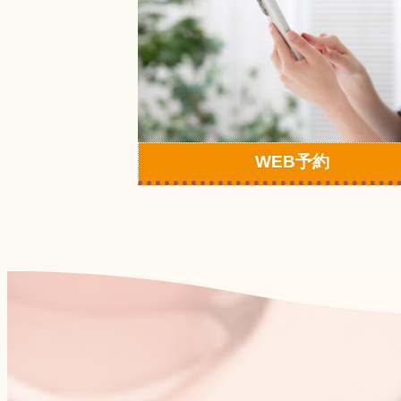
リ
ン
ク
WEB予約