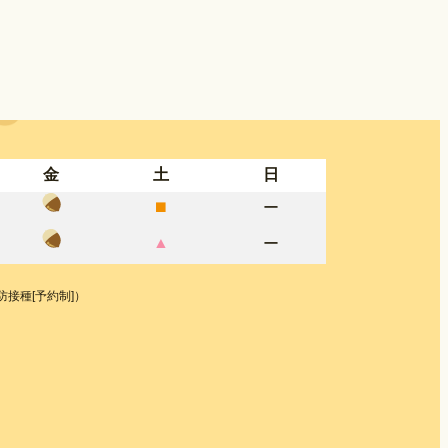
金
土
日
⬛︎
ー
▲
ー
予防接種[予約制]）