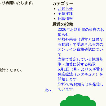
）より再開いたします。
カテゴリー
お知らせ
予防接種
休診情報
最近の投稿
2026年お盆期間の診療のお
知らせ
発熱外来等（通常とは異な
る動線）で受診される方の
オンライン資格確認につい
て
当院で算定している施設基
準・加算に関する掲示
6月1日（月）よりスギ舌下
検討ください。
免疫療法（シダキュア）を
開始します
SNSでもお知らせを発信し
ています
次へ