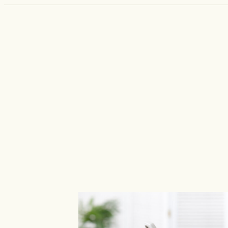
カ
ラ
ム