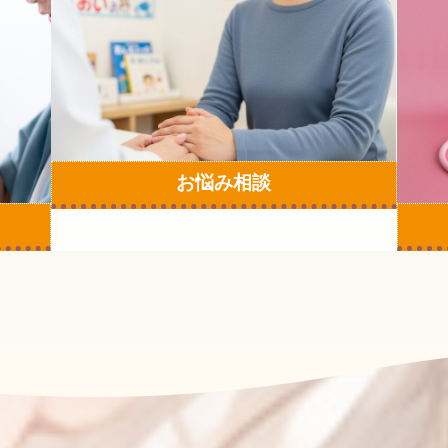
ラ
ラ
ム
ム
リ
リ
ン
ン
ク
ク
お悩み相談