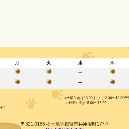
月
火
水
木
ー
ー
⬛︎
土曜午前は13:00まで（12:30〜13:00
▲
土曜午後は15:00〜18:00
約]
〒321-0156 栃木県宇都宮市兵庫塚町177-7