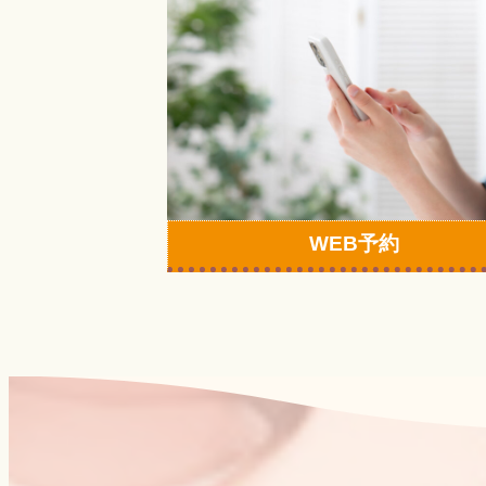
ラ
ム
リ
ン
ク
WEB予約