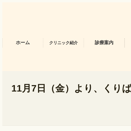
内
容
を
ス
キ
ッ
プ
ホーム
診療案内
クリニック紹介
11月7日（金）より、く