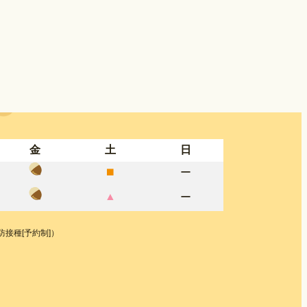
金
土
日
⬛︎
ー
▲
ー
予防接種[予約制]）