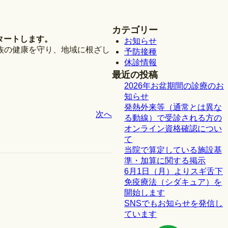
カテゴリー
タートします。
お知らせ
族の健康を守り、地域に根ざし
予防接種
休診情報
最近の投稿
2026年お盆期間の診療のお
知らせ
発熱外来等（通常とは異な
次へ
る動線）で受診される方の
オンライン資格確認につい
て
当院で算定している施設基
準・加算に関する掲示
6月1日（月）よりスギ舌下
免疫療法（シダキュア）を
開始します
SNSでもお知らせを発信し
ています